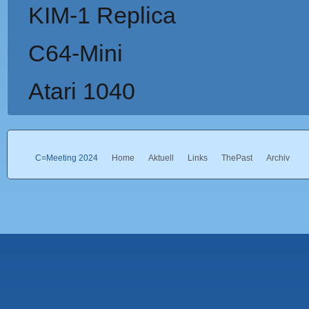
KIM-1 Replica
C64-Mini
Atari 1040
C=Meeting 2024
Home
Aktuell
Links
ThePast
Archiv